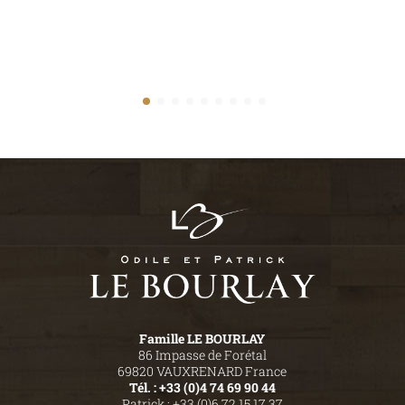
Famille LE BOURLAY
86 Impasse de Forétal
69820 VAUXRENARD France
Tél. : +33 (0)4 74 69 90 44
Patrick : +33 (0)6 72 15 17 37