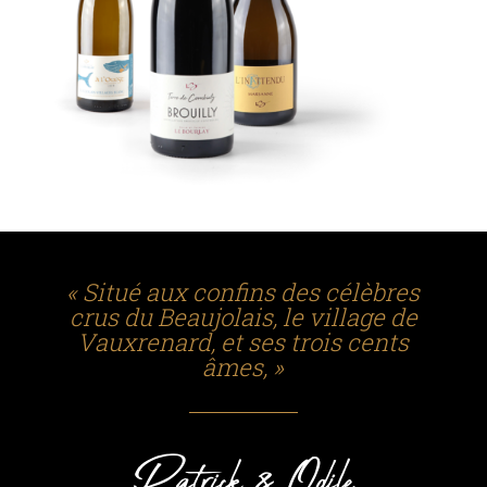
« Situé aux confins des célèbres
crus du Beaujolais, le village de
Vauxrenard, et ses trois cents
âmes, »
Patrick & Odile